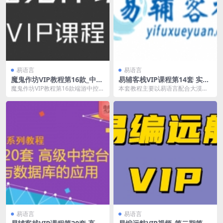
易语言
易语言
魔鬼作坊VIP教程第16款_中控
易辅客栈VIP课程第14套 实战
台多线程多开自动化商业辅助
天涯明月刀视频教程
魔鬼作坊VIP教程第16款端游中控台
本套教程主要以易语言配合大漠插
课程
多线程多开自动化商业辅助课程，
件编写天涯明月刀游戏脚本，详解
共66课，已更...
的脚本的开发与相关的...
易语言
易语言