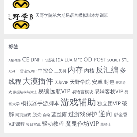
天野学院第六期易语言模拟脚本培训班
标签
CE
OD
POST
DNF
IDA
LUA
MFC
STL
FPS透视
SOCKET
A星寻路
内存
反汇编
多
中控台
内核
X64
二叉树
下雪论坛VIP
大漠插件
线程
安卓
封包
天野学院
天草VIP
开发游
易编远航VIP
易辅客栈VIP
易语言模块
易
戏
数据结构与算法
游戏辅助
模拟器手游脚本
破
独立团VIP
锦大学
逆向
过游戏保护
解
蓝丝雨
郁金香
脱壳
网页游戏
自绘
魔鬼作坊VIP
驱动教程
VIP课程
项目实战
黑骑士