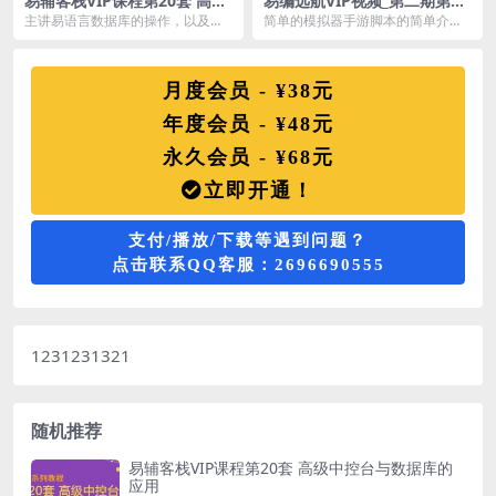
易辅客栈VIP课程第20套 高级
易编远航VIP视频_第二期第6
中控台与数据库的应用
套易语言-手机游戏脚本初体验
主讲易语言数据库的操作，以及数
简单的模拟器手游脚本的简单介
据库在中控台中的应用。 课程目录
绍，这套视频实在有点划水，免费
第一章 sqli...
分享了。 课程目录 1...
月度会员 - ¥38元
年度会员 - ¥48元
永久会员 - ¥68元
立即开通！
支付/播放/下载等遇到问题？
点击联系QQ客服：2696690555
1231231321
随机推荐
易辅客栈VIP课程第20套 高级中控台与数据库的
应用