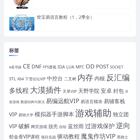
世宝易语言教程（1，2季全）
标签
CE
OD
POST
DNF
IDA
LUA
MFC
FPS透视
SOCKET
A星寻路
内存
反汇编
中控台
内核
STL
X64
二叉树
下雪论坛VIP
大漠插件
多线程
安卓
封包
天野学院
天草VIP
开
易编远航VIP
易辅客栈
易语言模块
发游戏
数据结构与算法
游戏辅助
模拟器手游脚本
VIP
独立团
易锦大学
逆向
过游戏保护
破解
VIP
蓝丝雨
脱壳
网页游戏
自绘
魔鬼作坊VIP
驱动教程
郁金香VIP课程
项目实战
黑骑士