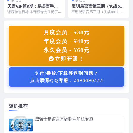
易语言
易语言
天野VIP第8期：易语言手游
宝明易语言第三期（实战pos
模拟器半内存脚本培训班
t、多线程、移动端）系列培
课程核心目标 本课程专为手游开
宝明易语言第三期（实战post、多
发者、逆向工程师及自动化脚本爱
训课程
线程、移动端）系列培训课程，包
好者设计，聚焦模拟器...
含易语言入门，网...
月度会员 - ¥38元
年度会员 - ¥48元
永久会员 - ¥68元
立即开通！
支付/播放/下载等遇到问题？
点击联系QQ客服：2696690555
随机推荐
黑骑士易语言基础到注册机专题