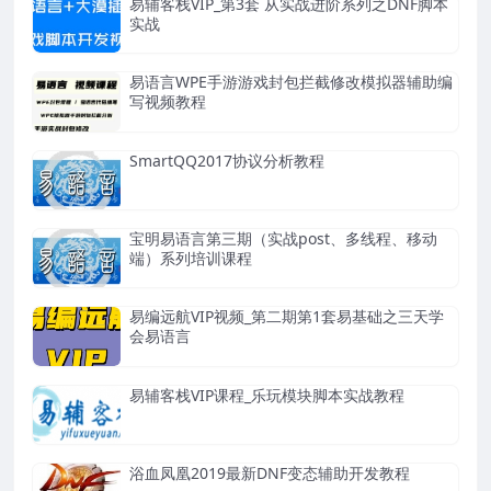
易辅客栈VIP_第3套 从实战进阶系列之DNF脚本
实战
易语言WPE手游游戏封包拦截修改模拟器辅助编
写视频教程
SmartQQ2017协议分析教程
宝明易语言第三期（实战post、多线程、移动
端）系列培训课程
易编远航VIP视频_第二期第1套易基础之三天学
会易语言
易辅客栈VIP课程_乐玩模块脚本实战教程
浴血凤凰2019最新DNF变态辅助开发教程