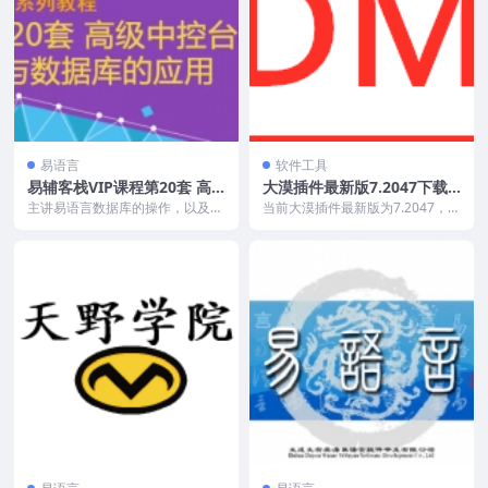
易语言
软件工具
易辅客栈VIP课程第20套 高
大漠插件最新版7.2047下载
级中控台与数据库的应用
（含大漠绑定测试工具）
主讲易语言数据库的操作，以及数
当前大漠插件最新版为7.2047，本
据库在中控台中的应用。 课程目
站提供的均为官方原版下载，大漠
录 第一章 sqli...
插件3.123...