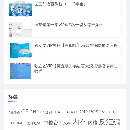
世宝易语言教程（1，2季全）
挂茶馆第一部VIP课程<一切从零开始>
独立团VIP教程【第四版】易语言辅助驱动课程
独立团VIP【第五版】易语言大漠按键模拟辅助
教程
标签
CE
OD
POST
DNF
IDA
LUA
MFC
FPS透视
SOCKET
A星寻路
内存
反汇编
中控台
内核
STL
X64
二叉树
下雪论坛VIP