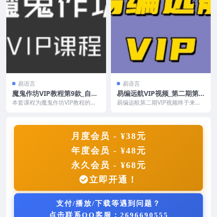
易语言
易语言
魔鬼作坊VIP教程第9款_自动
易编远航VIP视频_第二期第8
登录与操控LUA技术课程
套3D游戏多线程实战之天涯
本套课程为魔鬼作坊VIP教程的第9
易编远航第二期VIP视频终于来了
款 - 自动登录与操控LUA技术课程
明月刀OL辅助视频
点有干货的视频，易语言+大漠插
，全套4...
件编写3D游戏的多...
月度会员 - ¥38元
年度会员 - ¥48元
永久会员 - ¥68元
立即开通！
支付/播放/下载等遇到问题？
点击联系QQ客服：2696690555