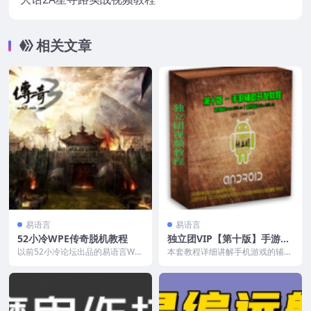
相关文章
易语言
易语言
52小冷WPE传奇脱机教程
独立团VIP【第十版】手游封
包辅助开发教程
以前52小冷论坛出品的易语言WP
本套教程详细讲解手机游戏的辅助
E传奇脱机教程，市面上讲WPE封
开发技术所需知识， 学习手机游
包的还是比较少，...
戏的辅助是如何开发的...