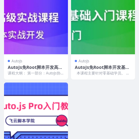
AutoJs
AutoJs
AutoJs免Root脚本开发高级
AutoJs免Root脚本开发基础
课程（综合实战教程）By立
入门课程（161课时）By立体
课程大纲： 第一部分：AutoJs协议
本课程主要针对零基础学员。 无
体空间
实战开发 一：HTTP教程 1.1、HT
空间
论你是什么年龄段的，什么学历，
T...
你只要...