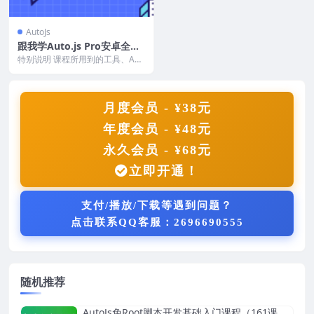
AutoJs
跟我学Auto.js Pro安卓全分
辨率免ROOT引流脚本开发教
特别说明 课程所用到的工具、Auo
程By飞云脚本学院
JS版本都已经打包到一起了，购买
即可得到全部下...
月度会员 - ¥38元
年度会员 - ¥48元
永久会员 - ¥68元
立即开通！
支付/播放/下载等遇到问题？
点击联系QQ客服：2696690555
随机推荐
AutoJs免Root脚本开发基础入门课程（161课