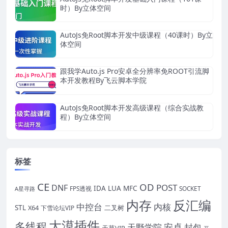
时）By立体空间
AutoJs免Root脚本开发中级课程（40课时）By立
体空间
跟我学Auto.js Pro安卓全分辨率免ROOT引流脚
本开发教程By飞云脚本学院
AutoJs免Root脚本开发高级课程（综合实战教
程）By立体空间
标签
CE
OD
POST
DNF
IDA
LUA
MFC
FPS透视
SOCKET
A星寻路
内存
反汇编
中控台
内核
STL
X64
二叉树
下雪论坛VIP
大漠插件
多线程
安卓
封包
天野学院