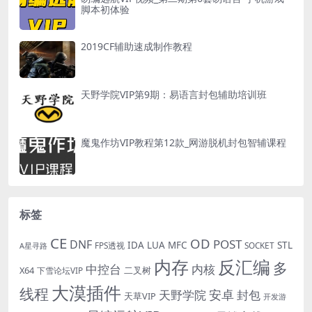
脚本初体验
2019CF辅助速成制作教程
天野学院VIP第9期：易语言封包辅助培训班
魔鬼作坊VIP教程第12款_网游脱机封包智辅课程
标签
CE
OD
POST
DNF
IDA
LUA
MFC
STL
FPS透视
SOCKET
A星寻路
内存
反汇编
多
中控台
内核
X64
二叉树
下雪论坛VIP
大漠插件
线程
安卓
封包
天野学院
天草VIP
开发游