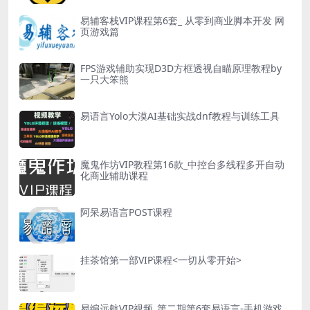
易辅客栈VIP课程第6套_ 从零到商业脚本开发 网
页游戏篇
FPS游戏辅助实现D3D方框透视自瞄原理教程by
一只大笨熊
易语言Yolo大漠AI基础实战dnf教程与训练工具
魔鬼作坊VIP教程第16款_中控台多线程多开自动
化商业辅助课程
阿呆易语言POST课程
挂茶馆第一部VIP课程<一切从零开始>
易编远航VIP视频_第二期第6套易语言-手机游戏