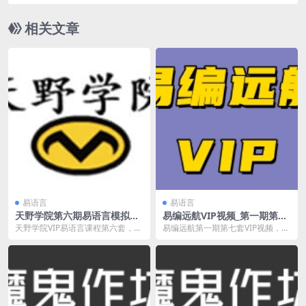
相关文章
易语言
易语言
天野学院第六期易语言模拟脚
易编远航VIP视频_第一期第7
本培训班
套易语言大漠多线程高级视频
天野学院VIP易语言课程第六套，包
易编远航第一期第七套VIP视频，属
教程（两种中控台操作）
含易语言基础/大漠插件讲解/多线程
于大漠多线程第三部高级视频，主
框架/手游实...
讲编写易语言中控...