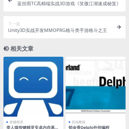
蓝丝雨TC高精端实战3D游戏《笑傲江湖速成秘笈》
下一篇
Unity3D实战开发MMOPRG格斗类手游格斗之王
相关文章
按键精灵
其他教程
类人猿按键精灵安卓内存基础
郁金香Delphi外挂编程