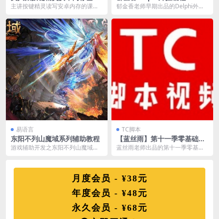
教程
主讲按键精灵读写安卓内存的课
郁金香老师早期出品的Delphi外挂
程，包含搜索/查找/修改安卓内存，
编程视频教程，Delphi这个语言现
还包含了按键精灵实...
在可能知...
易语言
TC脚本
东阳不列山魔域系列辅助教程
【蓝丝雨】第十一季零基础实
战学TC5.0
游戏辅助开发之东阳不列山魔域系
蓝丝雨老师出品的第十一季零基础
列辅助教程,附带过魔域驱动保护 1-
实战学TC5.0，TC从5.0从新改版
1课魔域用CE...
了，所以蓝丝...
月度会员 - ¥38元
年度会员 - ¥48元
永久会员 - ¥68元