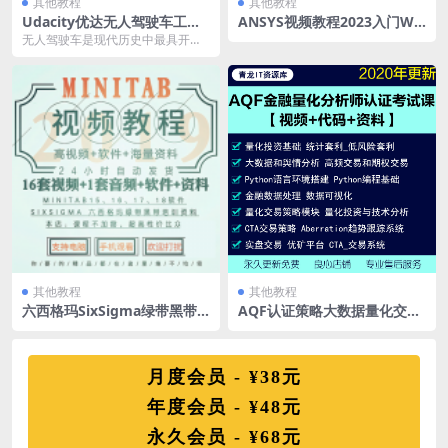
其他教程
其他教程
Udacity优达无人驾驶车工程
ANSYS视频教程2023入门Wo
师纳米学位课程第一 二三期视
rkbench Fluent仿真有限元
无人驾驶车是现代历史中最具开创
频教程
分析热分析课
性的进步之一。它们带来的影响不
仅仅在技术、交通或城...
其他教程
其他教程
六西格玛SixSigma绿带黑带M
AQF认证策略大数据量化交易
INITAB17视频教程16/17/18/
实战课程金融量化分析师认证
19软件
考试教程
月度会员 - ¥38元
年度会员 - ¥48元
永久会员 - ¥68元