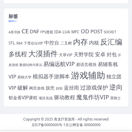
标签
CE
OD
POST
DNF
IDA
LUA
MFC
FPS透视
SOCKET
A星寻路
内存
反汇编
中控台
内核
STL
X64
二叉树
下雪论坛VIP
大漠插件
多线程
安卓
封包
天野学院
天草VIP
开
易编远航VIP
易辅客栈
易语言模块
发游戏
数据结构与算法
游戏辅助
模拟器手游脚本
VIP
独立团
易锦大学
逆向
过游戏保护
破解
VIP
蓝丝雨
脱壳
网页游戏
自绘
魔鬼作坊VIP
驱动教程
郁金香VIP课程
项目实战
黑骑士
Copyright © 2025
青龙IT资源库
- All rights reserved
京ICP备0000000号-1
京公网安备 00000000