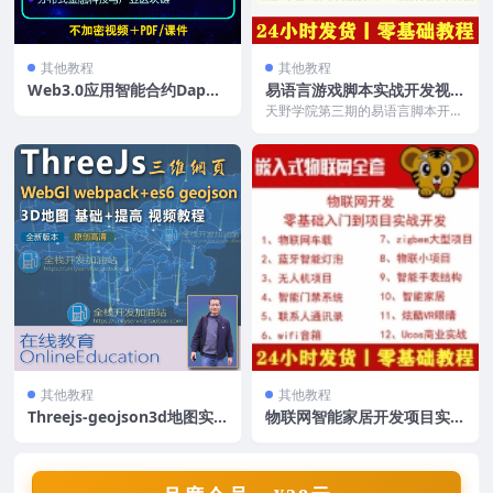
其他教程
其他教程
Web3.0应用智能合约Dapp
易语言游戏脚本实战开发视频
编程以太坊区块链工程师视频
教程天野端游副本手游棋牌类
天野学院第三期的易语言脚本开发
课程
多控课程
课程（含部分内存），课程包含易
语言基础课程 / 大...
其他教程
其他教程
Threejs-geojson3d地图实
物联网智能家居开发项目实战
战视频教程
视频教程硬件嵌入式LinuxA
RM架构麦子