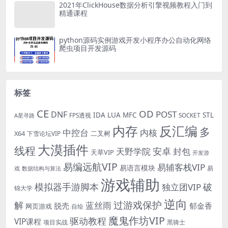
2021年ClickHouse数据分析引擎视频教程入门到
精通课程
python源码实例游戏开发小程序办公自动化网络
爬虫项目开发源码
标签
CE
OD
POST
DNF
IDA
LUA
MFC
STL
FPS透视
SOCKET
A星寻路
内存
反汇编
多
中控台
内核
X64
二叉树
下雪论坛VIP
大漠插件
线程
安卓
封包
天野学院
天草VIP
开发游
易编远航VIP
易辅客栈VIP
易语言模块
易
戏
数据结构与算法
游戏辅助
模拟器手游脚本
破
独立团VIP
锦大学
逆向
过游戏保护
解
蓝丝雨
郁金香
脱壳
网页游戏
自绘
魔鬼作坊VIP
驱动教程
VIP课程
项目实战
黑骑士