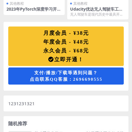
其他教程
其他教程
2023年PyTorch深度学习开发
Udacity优达无人驾驶车工程
医学影像端到端判别人工智能
师纳米学位课程第一 二三期视
无人驾驶车是现代历史中最具开创
视频课程
频教程
性的进步之一。它们带来的影响不
仅仅在技术、交通或城...
月度会员 - ¥38元
年度会员 - ¥48元
永久会员 - ¥68元
立即开通！
支付/播放/下载等遇到问题？
点击联系QQ客服：2696690555
1231231321
随机推荐