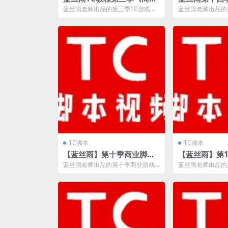
辅助是怎样炼成的》边写边
脚本实战系列
蓝丝雨老师出品的第三季TC游戏脚
蓝丝雨老师出品的
讲边调试版
控台实战》
本编程视频，之前也出过一套《商
手游脚本实战系列
业辅助是怎样炼成的...
款手游为例子，讲解.
TC脚本
TC脚本
【蓝丝雨】第十季商业脚本
【蓝丝雨】第
实战系列《商业实战战神
天涯明月刀
蓝丝雨老师出品的第十季商业游戏
蓝丝雨老师出品的
决》
脚本实战课程《商业实战战神
战课程《天涯明月
决》，主讲网页游戏《战神...
件编写天涯明月刀这.