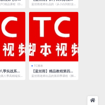
秘笈》
者成长之路
TC精品课程《DN
蓝丝雨老师出品的《从小白到职业
讲DXF横板游戏的
作者成长之路》，从TC脚本的基础
入门到游戏实战脚本...
TC脚本
八季实战系列
【蓝丝雨】精品教程第四季
NF刷图》
《脚本三位一体防封宝典》
的第八季高精端实
蓝丝雨老师出品的第四季课程《脚
DNF刷图》，主
本三位一体防封宝典》，主讲按键
..
类脚本，如何防封，如...