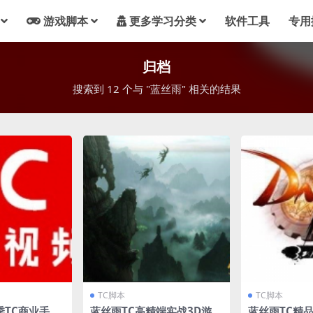
游戏脚本
更多学习分类
软件工具
专用
归档
搜索到 12 个与 "蓝丝雨" 相关的结果
TC脚本
TC脚本
季TC商业手游
蓝丝雨TC高精端实战3D游戏
蓝丝雨TC精