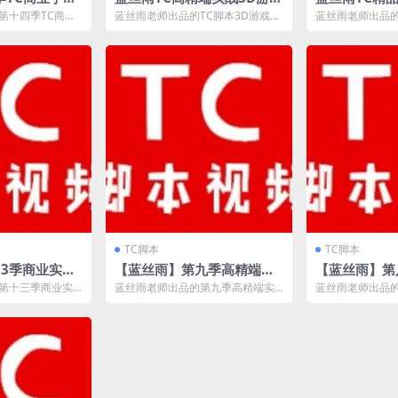
《全民奇迹中
《笑傲江湖速成秘笈》
《DNF速成
第十四季TC商业
蓝丝雨老师出品的TC脚本3D游戏
蓝丝雨老师出品的
，以全民奇迹这
《笑傲江湖》实战课程，大漠插件
F速成秘笈》，主
..
对于3D游戏的多色...
扫拍卖行的操...
TC脚本
TC脚本
13季商业实战
【蓝丝雨】第九季高精端实
【蓝丝雨】第
战系列《商业实战大话2》
《商业实战D
第十三季商业实
蓝丝雨老师出品的第九季高精端实
蓝丝雨老师出品
刀》，主讲TC软
战系列课程《商业实战大话2》，主
战系列《商业实战
..
讲TC编写回合制游...
讲横版游戏（DNF.