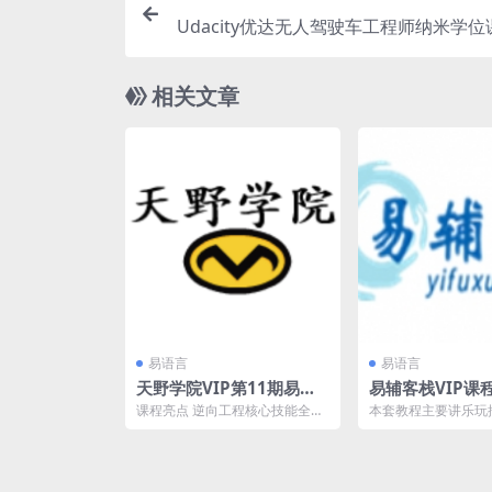
Udacity优达无人驾驶车工程师纳米学
二三期
相关文章
易语言
易语言
天野学院VIP第11期易语
易辅客栈VIP课
言内存辅助培训班课程表
块脚本实战教程
课程亮点 逆向工程核心技能全覆
本套教程主要讲乐玩
盖 底层根基：汇编指令精讲（2
模块）的各项函数的
课时）、数据结构逆向...
解，以及一个完整的实战