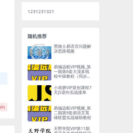
1231231321
随机推荐
黑骑士易语言问题解
决思路视频
易编远航VIP视频_第
一期第6套大漠多线
程中级教程（同步
器）
小肩膀VIP原创课程7
天JS逆向实战接单
(
0
)
易编远航VIP视频_第
二期第9套易语言英
雄联盟实战辅助教程
天野学院VIP第11期