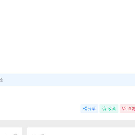
除
分享
收藏
点赞