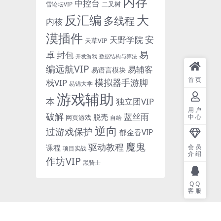
内存
中控台
二叉树
雪论坛VIP
反汇编
大
多线程
内核
漠插件
安
天野学院
天草VIP
易
卓
封包
开发游戏
数据结构与算法
编远航VIP
易辅客
易语言模块
首页
模拟器手游脚
栈VIP
易锦大学
游戏辅助
本
独立团VIP
用户
破解
蓝丝雨
脱壳
中心
网页游戏
自绘
逆向
过游戏保护
郁金香VIP
魔鬼
驱动教程
课程
会员
项目实战
介绍
作坊VIP
黑骑士
QQ
客服