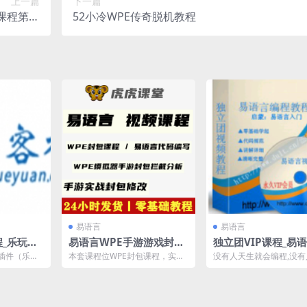
上一篇
下一篇
位课程第一
52小冷WPE传奇脱机教程
视频教程
易语言
易语言
程_乐玩模
易语言WPE手游游戏封包
独立团VIP课程_易
拦截修改模拟器辅助编写
基础课程
插件（乐玩
本套课程位WPE封包课程，实战
没有人天生就会编程,没
视频教程
使用方法详
拦截模拟器手游的封包并修改，
下来就有基础,都是经过
教...
当然最基础的WPE的工...
懂才会的! 此版本课...