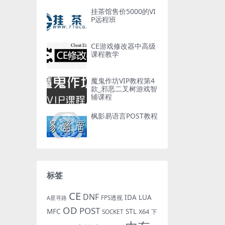
挂茶馆售价5000的VI
P远程班
CE游戏修改器中高级
课程教学
魔鬼作坊VIP教程第4
款_邪恶二叉树游戏智
辅课程
枫影易语言POST教程
标签
CE
DNF
IDA
LUA
FPS透视
A星寻路
OD
POST
MFC
STL
X64
SOCKET
下