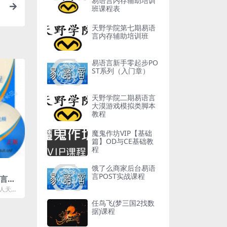
易语言内存辅助培训
班课程表
天野学院第七期易语
言内存辅助培训班
易语言新手零起步PO
ST系列（入门章）
天野学院二期易语言
大漠游戏模拟类脚本
教程
魔鬼作坊VIP【基础
篇】OD与CE基础教
程
饿了么商家后台易语
言POST实战课程
语言零
有人天生
学习后才
任鸟飞(梦三国2找数
据)课程