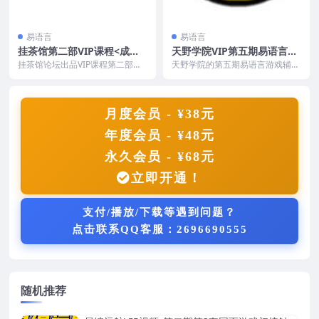
易语言
易语言
挂茶馆第二部VIP课程<成吉
天野学院VIP第五期易语言半
思汗游戏辅助开发>
内存辅助班
挂茶馆论坛出品VIP课程第二部
天野学院的第五期易语言游戏辅助
《成吉思汗游戏辅助开发》，也是
视频课程，易语言基础/大漠插件
一个网络游戏的易语言...
详解/手游脚本开发/...
月度会员 - ¥38元
年度会员 - ¥48元
永久会员 - ¥68元
立即开通！
支付/播放/下载等遇到问题？
点击联系QQ客服：2696690555
随机推荐