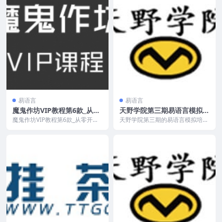
易语言
易语言
魔鬼作坊VIP教程第6款_从零
天野学院第三期易语言模拟培
开始学习封包智辅技术教程
训班（含部分内存）
魔鬼作坊VIP教程第6款_从零开始
天野学院第三期的易语言模拟培训
学习封包智辅技术教程，共20课，
班，从易语言基础到大漠插件讲
已更新20课，...
解，还包括端游（补天志...