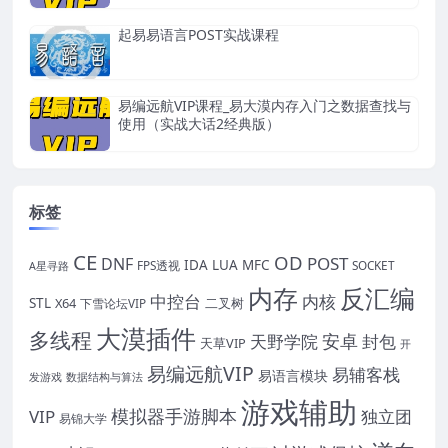
起易易语言POST实战课程
易编远航VIP课程_易大漠内存入门之数据查找与
使用（实战大话2经典版）
标签
CE
OD
POST
DNF
IDA
LUA
MFC
FPS透视
SOCKET
A星寻路
内存
反汇编
中控台
内核
STL
X64
二叉树
下雪论坛VIP
大漠插件
多线程
安卓
封包
天野学院
天草VIP
开
易编远航VIP
易辅客栈
易语言模块
发游戏
数据结构与算法
游戏辅助
模拟器手游脚本
VIP
独立团
易锦大学