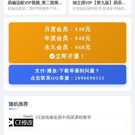
易编远航VIP视频_第二期第8
独立团VIP【第九版】易语言
套3D游戏多线程实战之天涯
封包脱机辅助教程
易编远航第二期VIP视频终于来了
封包脱机辅助程序,是很多学辅助
明月刀OL辅助视频
点有干货的视频，易语言+大漠插
编程的人一生所追求的最高辅助目
件编写3D游戏的多...
标技术， 因为封包脱...
月度会员 - ¥38元
年度会员 - ¥48元
永久会员 - ¥68元
立即开通！
支付/播放/下载等遇到问题？
点击联系QQ客服：2696690555
随机推荐
CE游戏修改器中高级课程教学