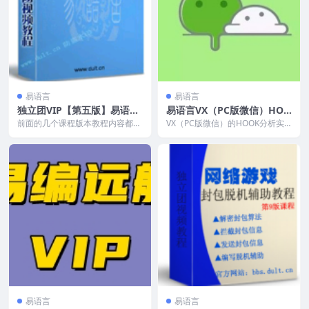
易语言
易语言
独立团VIP【第五版】易语言
易语言VX（PC版微信）HOO
大漠按键模拟辅助教程
K视频教学,含源码
前面的几个课程版本教程内容都是
VX（PC版微信）的HOOK分析实
教：棋牌游戏,2D网络游戏，3D网
战教程，通过研究分析内部CALL
络游戏的内存辅助...
实现内存操作微...
易语言
易语言