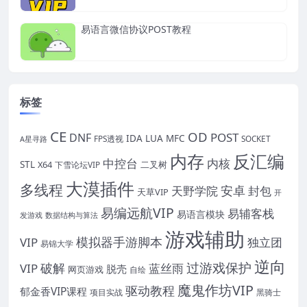
易语言微信协议POST教程
标签
CE
OD
POST
DNF
IDA
LUA
MFC
FPS透视
SOCKET
A星寻路
内存
反汇编
中控台
内核
STL
X64
二叉树
下雪论坛VIP
大漠插件
多线程
安卓
封包
天野学院
天草VIP
开
易编远航VIP
易辅客栈
易语言模块
发游戏
数据结构与算法
游戏辅助
模拟器手游脚本
VIP
独立团
易锦大学
逆向
过游戏保护
破解
VIP
蓝丝雨
脱壳
网页游戏
自绘
魔鬼作坊VIP
驱动教程
郁金香VIP课程
项目实战
黑骑士