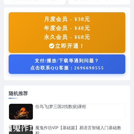
虚拟化（VT），系统掌握Window
第二季除了TC的基础知识外，还
s内核架构、驱...
包含了DNF的游戏...
月度会员 - ¥38元
年度会员 - ¥48元
永久会员 - ¥68元
立即开通！
支付/播放/下载等遇到问题？
点击联系QQ客服：2696690555
随机推荐
任鸟飞(梦三国2找数据)课程
魔鬼作坊VIP【基础篇】易语言智辅入门基础教
程