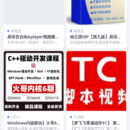
易语言
易语言
易语言自绘Aplayer视频播放
独立团VIP【第九版】易语言
器源码
封包脱机辅助教程
非常Nice的一份源码，易语言+自
封包脱机辅助程序,是很多学辅助
绘+Aplayer写出来的视频播放器源
编程的人一生所追求的最高辅助目
码，美观...
标技术， 因为封包脱...
C/C++
TC脚本
Windows内核驱动】火哥6
【梦飞飞零基础学TC】 第二
期/全138集含资料
季
课程核心目标 从保护模式到硬件
【梦飞飞零基础学TC】 第二季，