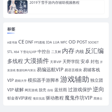
2019下雪手游内存辅助视频教程
标签
CE
OD
POST
DNF
IDA
LUA
MFC
FPS透视
SOCKET
A星寻路
内存
反汇编
中控台
内核
STL
X64
二叉树
下雪论坛VIP
大漠插件
多线程
安卓
封包
天野学院
天草VIP
开
易编远航VIP
易辅客栈
易语言模块
发游戏
数据结构与算法
游戏辅助
模拟器手游脚本
VIP
独立团
易锦大学
逆向
过游戏保护
破解
VIP
蓝丝雨
脱壳
网页游戏
自绘
魔鬼作坊VIP
驱动教程
郁金香VIP课程
项目实战
黑骑士