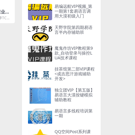
易编远航VIP视频_第
一期第1套易语言调
商业手
用大漠初级入门
民奇
季TC商
全民奇
天野学院第四期易语
.
言半内存辅助班
魔鬼作坊VIP教程第9
款_自动登录与操控L
UA技术课程
挂茶馆第二部VIP课程
<成吉思汗游戏辅助
开发>
独立团VIP【第五版】
易语言大漠按键模拟
辅助教程
易语言多线程培训第
一期
QQ空间Post系列课