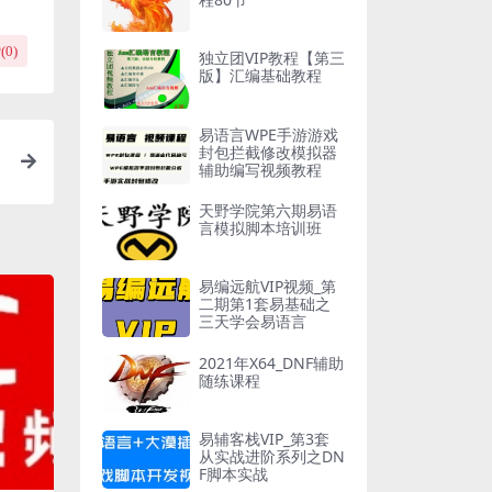
(
0
)
独立团VIP教程【第三
版】汇编基础教程
易语言WPE手游游戏
封包拦截修改模拟器
辅助编写视频教程
天野学院第六期易语
言模拟脚本培训班
易编远航VIP视频_第
二期第1套易基础之
三天学会易语言
2021年X64_DNF辅助
随练课程
易辅客栈VIP_第3套
从实战进阶系列之DN
F脚本实战