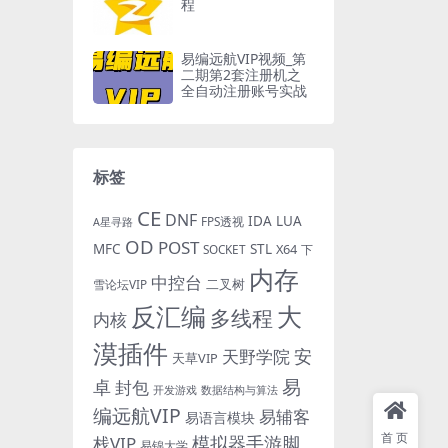
程
易编远航VIP视频_第
二期第2套注册机之
全自动注册账号实战
标签
CE
DNF
IDA
LUA
FPS透视
A星寻路
OD
POST
MFC
STL
X64
SOCKET
下
内存
中控台
二叉树
雪论坛VIP
反汇编
大
多线程
内核
漠插件
安
天野学院
天草VIP
易
卓
封包
开发游戏
数据结构与算法
编远航VIP
易辅客
易语言模块
首页
模拟器手游脚
栈VIP
易锦大学