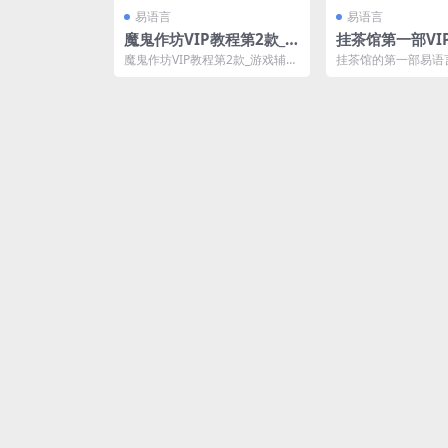
易语言
易语言
魔鬼作坊VIP教程第2款_
挂茶馆第一部VI
开发任务挂VIP教程
切从零开始>
魔鬼作坊VIP教程第2款_游戏辅助
挂茶馆的第一部易语
VIP教程，共123课，已更新123
辅助开发课程，以绿
课，开放免...
从找基址开始到编写一个