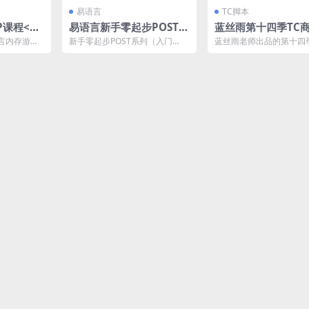
易语言
TC脚本
P课程<一
易语言新手零起步POST系
蓝丝雨第十四季TC
列（入门章）
游脚本实战系列《全
言内存游戏
新手零起步POST系列（入门
蓝丝雨老师出品的第十四
迹中控台实战》
色征途为例
章），超级基础的POST入门课
业手游脚本实战系列，以
比...
程，对于小白来说很友好...
迹这款手游为例子，讲解..