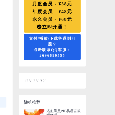
月度会员 - ¥38元
年度会员 - ¥48元
永久会员 - ¥68元
立即开通！
支付/播放/下载等遇到问
题？
点击联系QQ客服：
2696690555
1231231321
随机推荐
浴血凤凰VIP易语言教
程80节