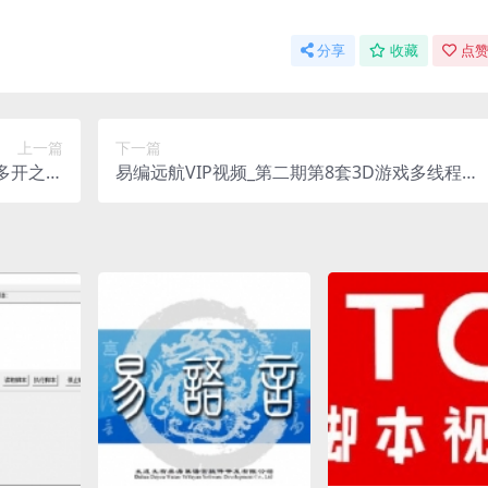
分享
收藏
点赞
上一篇
下一篇
多开之通
易编远航VIP视频_第二期第8套3D游戏多线程实
写与制作
战之天涯明月刀OL辅助视频