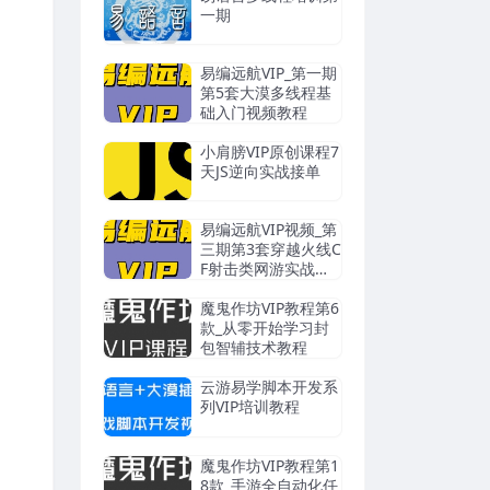
一期
易编远航VIP_第一期
第5套大漠多线程基
础入门视频教程
小肩膀VIP原创课程7
天JS逆向实战接单
易编远航VIP视频_第
三期第3套穿越火线C
F射击类网游实战辅
助制作
魔鬼作坊VIP教程第6
款_从零开始学习封
包智辅技术教程
云游易学脚本开发系
列VIP培训教程
魔鬼作坊VIP教程第1
8款_手游全自动化任