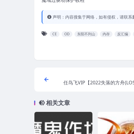
魔域过驱动保护教程
声明：内容搜集于网络，如有侵权，请联系
CE
OD
东阳不列山
内存
反汇编
任鸟飞VIP【2022失落的方舟(LOS
++逆向安
相关文章