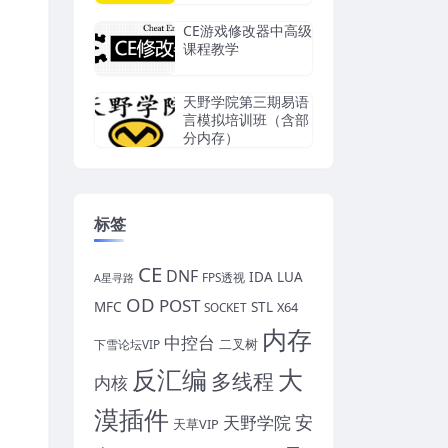
CE游戏修改器中高级
课程教学
天野学院第三期易语
言模拟培训班（含部
分内存）
标签
CE
DNF
IDA
LUA
FPS透视
A星寻路
OD
POST
MFC
STL
X64
SOCKET
内存
中控台
二叉树
下雪论坛VIP
反汇编
大
多线程
内核
漠插件
安
天野学院
天草VIP