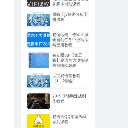
务脚本辅助课程
黑骑士JS解密分析专
题课程
易编远航工作室手游
全自动任务中控写法
与应用教程
独立团VIP【第五
版】易语言大漠按键
模拟辅助教程
世宝易语言教程
（1，2季全）
2019CF辅助速成制
作教程
易语言QQ部落Post
系列课程