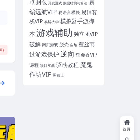
易
卓
封包
开发游戏
数据结构与算法
编远航VIP
易辅客
易语言模块
模拟器手游脚
栈VIP
易锦大学
游戏辅助
本
独立团VIP
破解
蓝丝雨
脱壳
网页游戏
自绘
(
0
)
逆向
过游戏保护
郁金香VIP
魔鬼
驱动教程
课程
项目实战
作坊VIP
黑骑士
首页