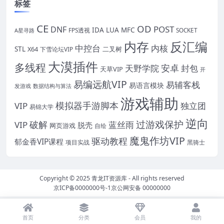
标签
CE
OD
POST
DNF
IDA
LUA
MFC
FPS透视
SOCKET
A星寻路
内存
反汇编
中控台
内核
STL
X64
二叉树
下雪论坛VIP
大漠插件
多线程
安卓
封包
天野学院
天草VIP
开
易编远航VIP
易辅客栈
易语言模块
发游戏
数据结构与算法
游戏辅助
模拟器手游脚本
VIP
独立团
易锦大学
逆向
过游戏保护
破解
VIP
蓝丝雨
脱壳
网页游戏
自绘
魔鬼作坊VIP
驱动教程
郁金香VIP课程
项目实战
黑骑士
Copyright © 2025
青龙IT资源库
- All rights reserved
京ICP备0000000号-1
京公网安备 00000000
首页
分类
会员
我的