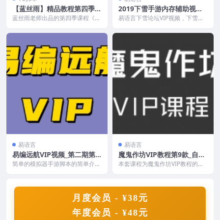
【蓝丝雨】精品教程第四季
2019下雪手游内存辅助视频
《脚本三位一体防封宝典》
教程
蓝丝雨老师出品的第四季课程《脚
易语言下雪论坛VIP视频，下雪安
本三位一体防封宝典》，主讲按键
卓手游内存辅助视频教程，市面上
类脚本，如何防封，如...
主讲安卓游戏内存分...
易语言
易语言
易编远航VIP视频_第二期第6
魔鬼作坊VIP教程第9款_自动
套易语言-手机游戏脚本初体
登录与操控LUA技术课程
简单的模拟器手游脚本的简单介
本套课程为魔鬼作坊VIP教程的第9
验
绍，这套视频实在有点划水，免费
款 - 自动登录与操控LUA技术课程
分享了。 课程目录 1...
，全套4...
月度会员 - ¥38元
年度会员 - ¥48元