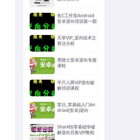
鱼C工作室Android
安卓逆向培训第一期
天草VIP_逆向技术之
算法分析
黑骑士安卓逆向专题
课程
半斤八两VIP逆向破
解培训课程
零日_零基础入门An
droid(安卓)逆向
Shark恒零基础学破
解逆向百集VIP教程