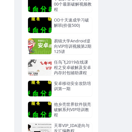
00个最新破解视频教
程
OD十天速成学习破
解班(价值500)
易锦大学Android逆
向VIP培训视频第2期
125讲
任鸟飞2019在线课
程之安卓破解及安卓
内存封包辅助课程
安卓移动安全攻防培
训第一期
他乡壳世界软件脱壳
破解系列VIP培训教
程
天草VIP_IDA逆向与
反汇编教程