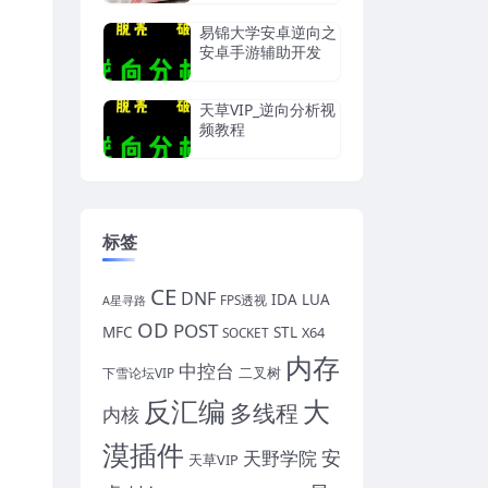
易锦大学安卓逆向之
安卓手游辅助开发
天草VIP_逆向分析视
频教程
标签
CE
DNF
IDA
LUA
FPS透视
A星寻路
OD
POST
MFC
STL
X64
SOCKET
内存
中控台
二叉树
下雪论坛VIP
反汇编
大
多线程
内核
漠插件
安
天野学院
天草VIP