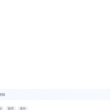
删除
助
脱壳
逆向