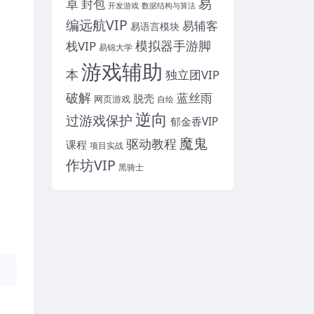
易
卓
封包
开发游戏
数据结构与算法
编远航VIP
易辅客
易语言模块
模拟器手游脚
栈VIP
易锦大学
游戏辅助
本
独立团VIP
破解
蓝丝雨
脱壳
网页游戏
自绘
逆向
过游戏保护
郁金香VIP
魔鬼
驱动教程
课程
项目实战
作坊VIP
黑骑士