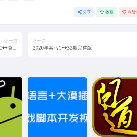
分享
收藏
点赞
上一篇
下一篇
C++驱动
2020年某马C++32期完整版
写课程）