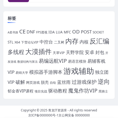
标签
CE
OD
POST
DNF
IDA
LUA
MFC
FPS透视
SOCKET
A星寻路
内存
反汇编
中控台
内核
STL
X64
二叉树
下雪论坛VIP
大漠插件
多线程
安卓
封包
天野学院
天草VIP
开
易编远航VIP
易辅客栈
易语言模块
发游戏
数据结构与算法
游戏辅助
模拟器手游脚本
VIP
独立团
易锦大学
逆向
过游戏保护
破解
VIP
蓝丝雨
脱壳
网页游戏
自绘
魔鬼作坊VIP
驱动教程
郁金香VIP课程
项目实战
黑骑士
Copyright © 2025
青龙IT资源库
- All rights reserved
京ICP备0000000号-1
京公网安备 00000000