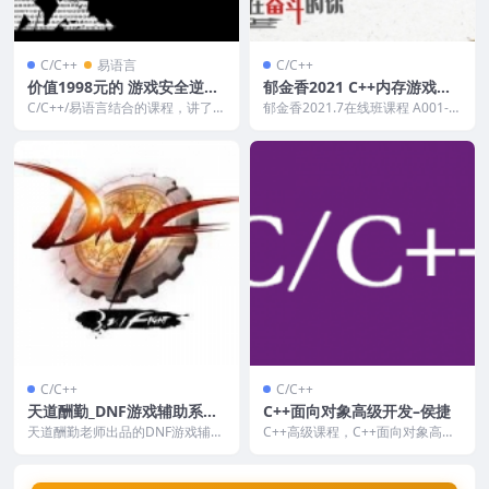
C/C++
易语言
C/C++
价值1998元的 游戏安全逆向
郁金香2021 C++内存游戏辅
工程师：从入门到精通视频
助教程
C/C++/易语言结合的课程，讲了很
郁金香2021.7在线班课程 A001-游
多做游戏辅助开发的知识点，属于
戏辅助技术(初级班)，目前网上还
进阶+高级的课...
没有，...
C/C++
C/C++
天道酬勤_DNF游戏辅助系列
C++面向对象高级开发–侯捷
VIP培训教程
天道酬勤老师出品的DNF游戏辅助
C++高级课程，C++面向对象高级
系列视频教程 课程信息 课时：8课
开发，侯捷老师主讲。 课程目录 0
时 源码：NO...
1.C++编...