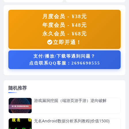
战专题课】
任鸟飞逆向入门课程的前100即可
础绝密汇编语言入门课程(全)，汇
本课程包含...
编反汇编的入门课...
月度会员 - ¥38元
年度会员 - ¥48元
永久会员 - ¥68元
立即开通！
支付/播放/下载等遇到问题？
点击联系QQ客服：2696690555
随机推荐
游戏漏洞挖掘（端游页游手游）逆向破解
无名Android数据分析系列教程(价值1500)