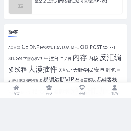
星空之上系列网络验证逆向教程(共62课)
标签
CE
OD
POST
DNF
IDA
LUA
MFC
FPS透视
SOCKET
A星寻路
内存
反汇编
中控台
内核
STL
X64
二叉树
下雪论坛VIP
大漠插件
多线程
安卓
封包
天野学院
天草VIP
开
易编远航VIP
易辅客栈
易语言模块
发游戏
数据结构与算法
游戏辅助
模拟器手游脚本
VIP
独立团
易锦大学
首页
分类
会员
我的
逆向
过游戏保护
破解
VIP
蓝丝雨
脱壳
网页游戏
自绘
魔鬼作坊VIP
驱动教程
郁金香VIP课程
项目实战
黑骑士