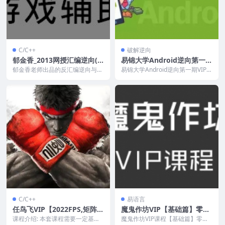
C/C++
破解逆向
郁金香_2013网授汇编逆向(O
易锦大学Android逆向第一期
D,CE,IDA工具使用部分)
VIP培训视频115讲
郁金香老师出品的反汇编逆向与游
易锦大学Android逆向第一期VIP培
戏辅助，包含反汇编指令学习分
训视频115讲，115个课时。 课程
析，IDA，及OD反汇...
目录...
C/C++
易语言
任鸟飞VIP【2022FPS,矩阵,
魔鬼作坊VIP【基础篇】零基
骨骼,绘制,自瞄,U3D,UE4实
础绝密汇编语言入门课程(全)
课程介绍: 本套课程需要一定基础,
魔鬼作坊VIP课程【基础篇】零基