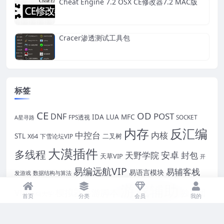
Cheat Engine 7.2 OSX CE修改器7.2 MAC版
Cracer渗透测试工具包
标签
CE
OD
POST
DNF
IDA
LUA
MFC
FPS透视
SOCKET
A星寻路
内存
反汇编
中控台
内核
STL
X64
二叉树
下雪论坛VIP
大漠插件
多线程
安卓
封包
天野学院
天草VIP
开
易编远航VIP
易辅客栈
易语言模块
发游戏
数据结构与算法
游戏辅助
模拟器手游脚本
VIP
独立团
易锦大学
首页
分类
会员
我的
逆向
过游戏保护
破解
VIP
蓝丝雨
脱壳
网页游戏
自绘