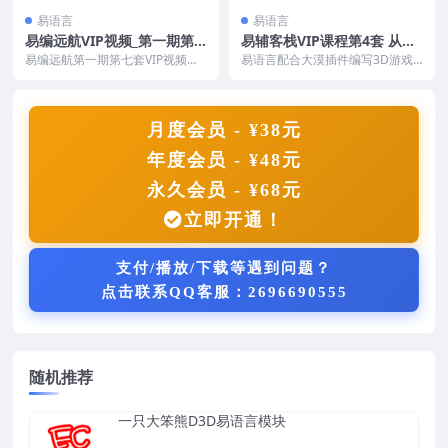
易语言
易语言
易编远航VIP视频_第一期第7
易辅客栈VIP课程第4套 从实
套易语言大漠多线程高级视频
战进阶斗战神系列视频
易编远航第一期第七套VIP视频，
易语言配合大漠插件编写3D游戏
教程（两种中控台操作）
属于大漠多线程第三部高级视频，
的游戏脚本实战课程，本套教程从
主讲编写易语言中控...
零基础开始直以完整商...
月度会员 - ¥38元
年度会员 - ¥48元
永久会员 - ¥68元
立即开通！
支付/播放/下载等遇到问题？
点击联系QQ客服：2696690555
随机推荐
一只大笨熊D3D易语言模块