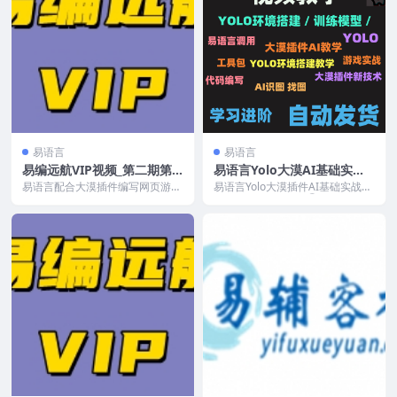
易语言
易语言
易编远航VIP视频_第二期第3
易语言Yolo大漠AI基础实战d
套网页游戏初接触-淘宝上的
nf教程与训练工具
易语言配合大漠插件编写网页游戏
易语言Yolo大漠插件AI基础实战dn
玩家脚本
的游戏脚本，20个课时。 课程目
f教程与训练工具 第①套课程包含
录 1.1页游专用...
Yolo环...