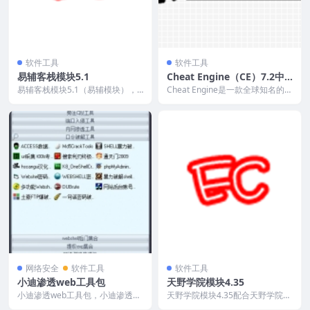
软件工具
软件工具
易辅客栈模块5.1
Cheat Engine（CE）7.2中
文汉化版
易辅客栈模块5.1（易辅模块），
Cheat Engine是一款全球知名的游
该模块配合易辅客栈VIP课程使
戏修改器，修改游戏做WG都离不
用， 易辅模块为免...
开他，本...
网络安全
软件工具
软件工具
小迪渗透web工具包
天野学院模块4.35
小迪渗透web工具包，小迪渗透课
天野学院模块4.35配合天野学院的
程中所用到的WEB工具包，包含多
视频课程使用，该易语言模块无限