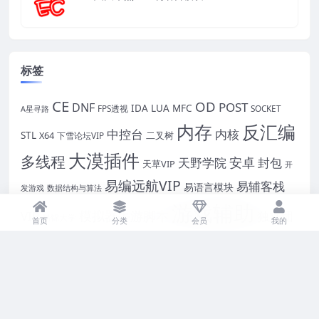
标签
CE
OD
POST
DNF
IDA
LUA
MFC
FPS透视
SOCKET
A星寻路
内存
反汇编
中控台
内核
STL
X64
二叉树
下雪论坛VIP
大漠插件
多线程
安卓
封包
天野学院
天草VIP
开
易编远航VIP
易辅客栈
易语言模块
发游戏
数据结构与算法
游戏辅助
模拟器手游脚本
VIP
独立团
易锦大学
首页
分类
会员
我的
逆向
过游戏保护
破解
VIP
蓝丝雨
脱壳
网页游戏
自绘
魔鬼作坊VIP
驱动教程
郁金香VIP课程
项目实战
黑骑士
Copyright © 2025
青龙IT资源库
- All rights reserved