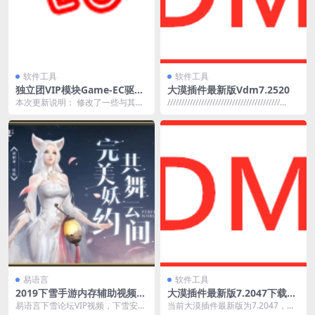
软件工具
软件工具
独立团VIP模块Game-EC驱动
大漠插件最新版Vdm7.2520
辅助模块8.5.2[x64扩展] 破解
本次更新说明： 修改了一些与其他
////////////////////////////////////////...
版
站模块命令名称上相同冲突的,方便
学员使用多个不同...
易语言
软件工具
2019下雪手游内存辅助视频教
大漠插件最新版7.2047下载
程
（含大漠绑定测试工具）
易语言下雪论坛VIP视频，下雪安卓
当前大漠插件最新版为7.2047，本