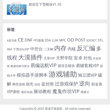
易语言下雪模块V1.35
标签
CE
OD
POST
DNF
IDA
LUA
MFC
STL
FPS透视
SOCKET
A星寻路
内存
反汇编
多
中控台
内核
X64
二叉树
下雪论坛VIP
大漠插件
线程
安卓
封包
天野学院
天草VIP
开发游
易编远航VIP
易辅客栈VIP
易语言模块
易
戏
数据结构与算法
游戏辅助
模拟器手游脚本
破
独立团VIP
锦大学
逆向
过游戏保护
解
蓝丝雨
郁金香
脱壳
网页游戏
自绘
魔鬼作坊VIP
驱动教程
VIP课程
项目实战
黑骑士
Copyright © 2025
青龙IT资源库
- All rights reserved