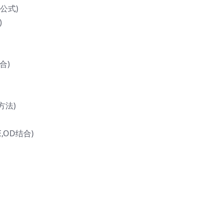
公式)
)
合)
方法)
,OD结合)