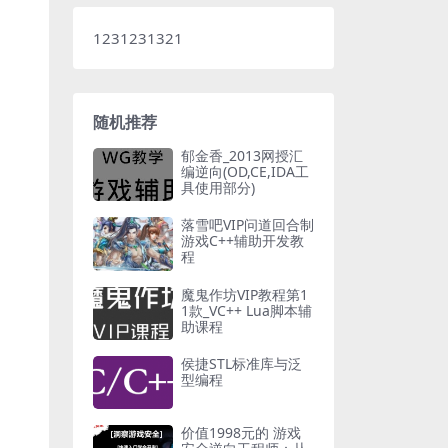
1231231321
随机推荐
郁金香_2013网授汇
编逆向(OD,CE,IDA工
具使用部分)
落雪吧VIP问道回合制
游戏C++辅助开发教
程
魔鬼作坊VIP教程第1
1款_VC++ Lua脚本辅
助课程
侯捷STL标准库与泛
型编程
价值1998元的 游戏