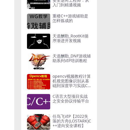
安全逆向工程师：从
入门到精通视频
重楼C++游戏辅助是
怎样炼成的
天道酬勤_RootKit循
序渐进开发视频
天道酬勤_DNF游戏辅
助系列VIP培训教程
opencv视频教程计算
机视觉图像识别从基
础到深度学习实战C+
+
C语言大型项目实战
之安全协议传输平台
任鸟飞VIP【2022失
落的方舟(LOSTARK)C
++逆向安全课程】