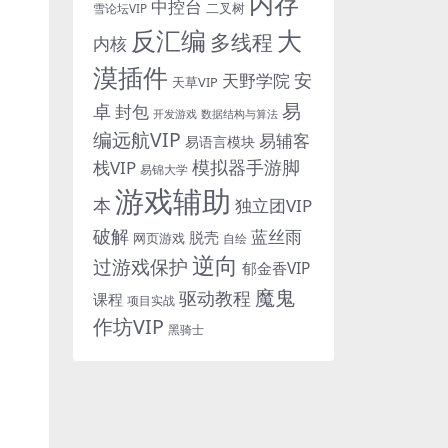
内存
中控台
二叉树
雪论坛VIP
反汇编
大
多线程
内核
漠插件
安
天野学院
天草VIP
易
卓
封包
开发游戏
数据结构与算法
编远航VIP
易辅客
易语言模块
模拟器手游脚
栈VIP
易锦大学
游戏辅助
本
独立团VIP
破解
蓝丝雨
脱壳
网页游戏
自绘
逆向
过游戏保护
郁金香VIP
魔鬼
驱动教程
课程
项目实战
作坊VIP
黑骑士