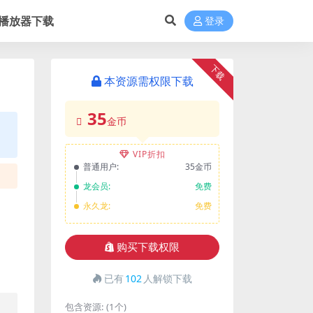
播放器下载
登录
下载
本资源需权限下载
35
金币
VIP折扣
普通用户:
35金币
龙会员:
免费
永久龙:
免费
购买下载权限
已有
102
人解锁下载
包含资源:
(1个)