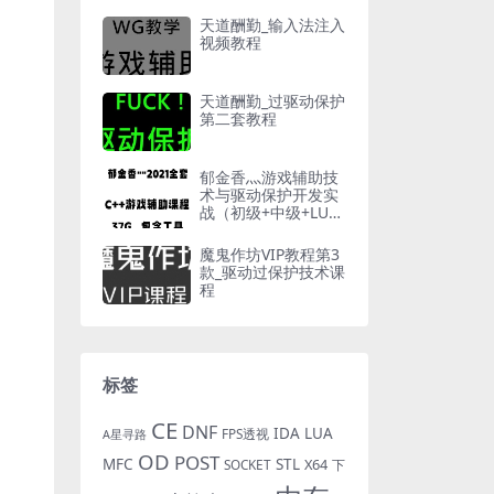
天道酬勤_输入法注入
视频教程
天道酬勤_过驱动保护
第二套教程
郁金香灬游戏辅助技
术与驱动保护开发实
战（初级+中级+LUA
+驱动篇）【2021
全】
魔鬼作坊VIP教程第3
款_驱动过保护技术课
程
标签
CE
DNF
IDA
LUA
FPS透视
A星寻路
OD
POST
MFC
STL
X64
SOCKET
下