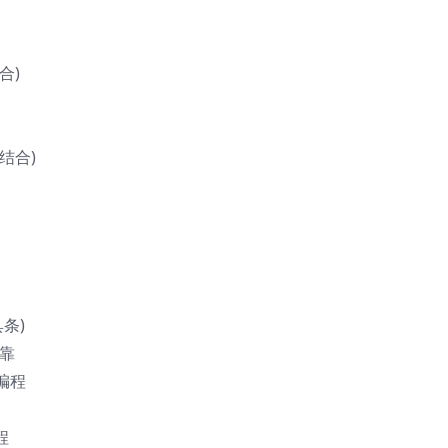
合)
结合)
条)
停靠
编程
程