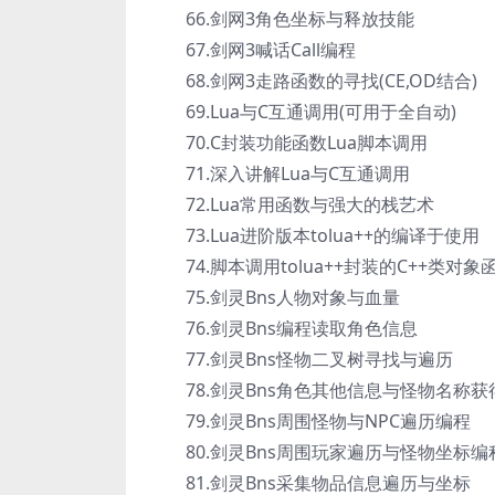
66.剑网3角色坐标与释放技能
67.剑网3喊话Call编程
68.剑网3走路函数的寻找(CE,OD结合)
69.Lua与C互通调用(可用于全自动)
70.C封装功能函数Lua脚本调用
71.深入讲解Lua与C互通调用
72.Lua常用函数与强大的栈艺术
73.Lua进阶版本tolua++的编译于使用
74.脚本调用tolua++封装的C++类对象
75.剑灵Bns人物对象与血量
76.剑灵Bns编程读取角色信息
77.剑灵Bns怪物二叉树寻找与遍历
78.剑灵Bns角色其他信息与怪物名称获
79.剑灵Bns周围怪物与NPC遍历编程
80.剑灵Bns周围玩家遍历与怪物坐标编
81.剑灵Bns采集物品信息遍历与坐标