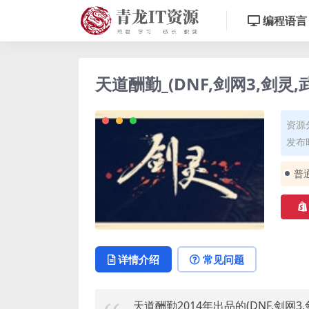
编程语言
天道酬勤_(DNF,剑网3,剑灵
资源
发布时
普
详情介绍
常见问题
天道酬勤2014年出品的(DNF,剑网