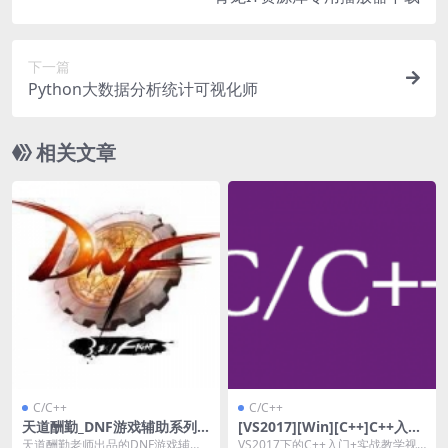
下一篇
Python大数据分析统计可视化师
相关文章
C/C++
C/C++
天道酬勤_DNF游戏辅助系列V
[VS2017][Win][C++]C++入门
IP培训教程
+实战教学视频_7章314讲_7.3
天道酬勤老师出品的DNF游戏辅助
VS2017下的C++入门+实战教学视