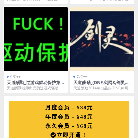
2G
系列视频教程 课程信息 课时：8课
频课程，学一个知识点就会做一个
时 源码：NO...
实战项目。 ...
C/C++
C/C++
天道酬勤_过游戏驱动保护第一
天道酬勤_(DNF,剑网3,剑灵,武
套教程
林)辅助教程
天道酬勤老师出品的过游戏驱动保
天道酬勤2014年出品的(DNF,剑网3,
护第一套教程，学习用C++编写驱
剑灵,武林)辅助视频教程。 课程信
动，分析游戏保护及...
息 ...
月度会员 - ¥38元
年度会员 - ¥48元
永久会员 - ¥68元
立即开通！