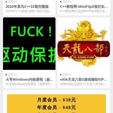
C/C++
C/C++
2020年某马C++32期完整版
C++教程网-MiniFtpd项目实
战教程
2020年C++基础+进阶+项目实战，
C++教程网出品的MiniFtpd项目实
整套高质量的C++自学课程，包含C
战教程，主讲C语言编写FTP软件，
++基础...
涉及到...
C/C++
C/C++
火哥Windows内核课程（超
vitik天龙八部3游戏辅助VIP培
棒的C++驱动编写课程）
训教程
火哥Windows内核课程（超棒的C+
讲师vitik出品的C++天龙八部3游戏
+驱动编写课程），需要C++基础，
辅助视频教程，辅助类型为内存
从零讲解...
挂，涉及到基...
月度会员 - ¥38元
年度会员 - ¥48元