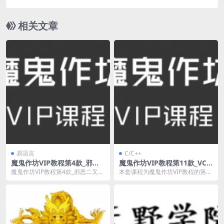
驱动！
相关文章
易语言
C/C++
魔鬼作坊VIP教程第4款_邪恶
魔鬼作坊VIP教程第11款_VC+
二叉树游戏智辅课程
+ Lua脚本辅助课程
魔鬼作坊VIP教程第4款_邪恶二叉树
本套课程为魔鬼作坊VIP教程的第十
游戏智辅课程，共31课，已更新31
一套VC++ Lua脚本辅助课程，已更
课，更新完...
新完毕了...