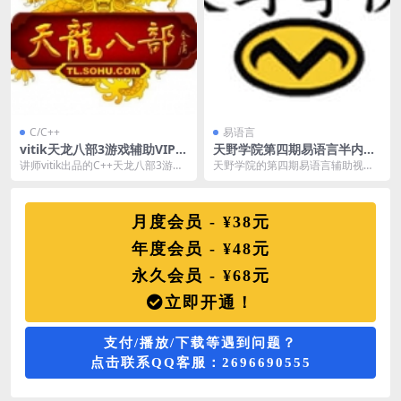
C/C++
易语言
vitik天龙八部3游戏辅助VIP培
天野学院第四期易语言半内存
训教程
辅助班
讲师vitik出品的C++天龙八部3游戏
天野学院的第四期易语言辅助视频
辅助视频教程，辅助类型为内存
课程，易语言基础/大漠插件详解/游
挂，涉及到基...
戏基址查找/CA...
月度会员 - ¥38元
年度会员 - ¥48元
永久会员 - ¥68元
立即开通！
支付/播放/下载等遇到问题？
点击联系QQ客服：2696690555