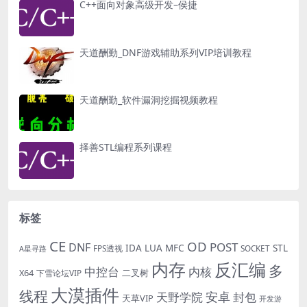
C++面向对象高级开发–侯捷
天道酬勤_DNF游戏辅助系列VIP培训教程
天道酬勤_软件漏洞挖掘视频教程
择善STL编程系列课程
标签
CE
OD
POST
DNF
IDA
LUA
MFC
STL
FPS透视
SOCKET
A星寻路
内存
反汇编
多
中控台
内核
X64
二叉树
下雪论坛VIP
大漠插件
线程
安卓
封包
天野学院
天草VIP
开发游