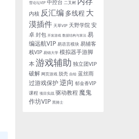
内存
中控台
二叉树
雪论坛VIP
反汇编
大
多线程
内核
漠插件
安
天野学院
天草VIP
易
卓
封包
开发游戏
数据结构与算法
编远航VIP
易辅客
易语言模块
模拟器手游脚
栈VIP
易锦大学
游戏辅助
本
独立团VIP
破解
蓝丝雨
脱壳
网页游戏
自绘
逆向
过游戏保护
郁金香VIP
魔鬼
驱动教程
课程
项目实战
作坊VIP
黑骑士