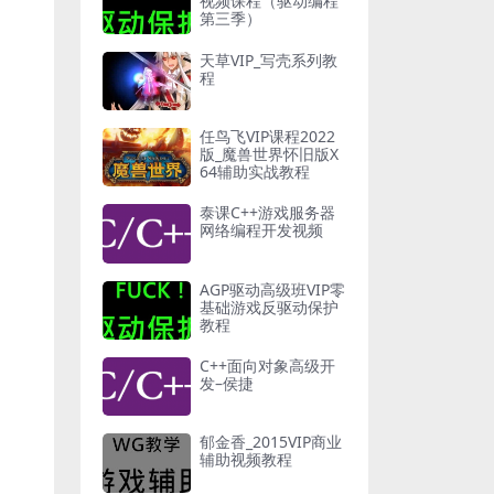
视频课程（驱动编程
第三季）
天草VIP_写壳系列教
程
任鸟飞VIP课程2022
版_魔兽世界怀旧版X
64辅助实战教程
泰课C++游戏服务器
网络编程开发视频
AGP驱动高级班VIP零
基础游戏反驱动保护
教程
C++面向对象高级开
发–侯捷
郁金香_2015VIP商业
辅助视频教程