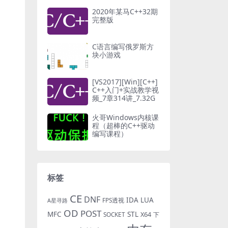
2020年某马C++32期
完整版
C语言编写俄罗斯方
块小游戏
[VS2017][Win][C++]
C++入门+实战教学视
频_7章314讲_7.32G
火哥Windows内核课
程（超棒的C++驱动
编写课程）
标签
CE
DNF
IDA
LUA
FPS透视
A星寻路
OD
POST
MFC
STL
X64
SOCKET
下