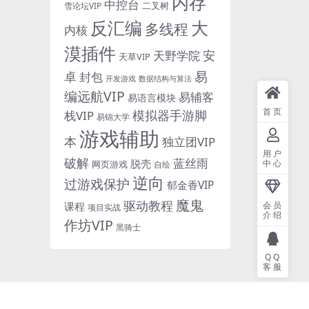
内存
中控台
二叉树
雪论坛VIP
反汇编
大
多线程
内核
漠插件
安
天野学院
天草VIP
易
卓
封包
开发游戏
数据结构与算法
编远航VIP
易辅客
易语言模块
首页
模拟器手游脚
栈VIP
易锦大学
游戏辅助
本
独立团VIP
用户
破解
蓝丝雨
脱壳
中心
网页游戏
自绘
逆向
过游戏保护
郁金香VIP
魔鬼
驱动教程
课程
会员
项目实战
介绍
作坊VIP
黑骑士
QQ
客服