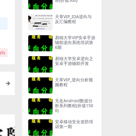
班(价值500)
天草VIP_IDA逆向与
反汇编教程
易锦大学VIP安卓手游
辅助逆向系统培训第
6期
(
0
)
易锦大学安卓逆向之
安卓手游辅助开发
天草VIP_逆向分析视
频教程
无名Android数据分
析系列教程(价值150
0)
安卓移动安全攻防培
训第一期