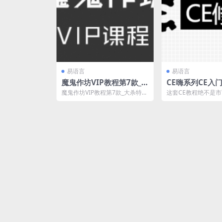
易语言
易语言
魔鬼作坊VIP教程第7款_
CE嗨系列CE入
大杀特杀分析来源与CALL
+高阶全套课程
魔鬼作坊VIP教程第7款_大杀特杀
这套CE教程绝不是
吸血鬼课程
分析来源与CALL吸血鬼课程，共
CE教程可比，深入
56课，已更新...
CE的使用方法且还讲..