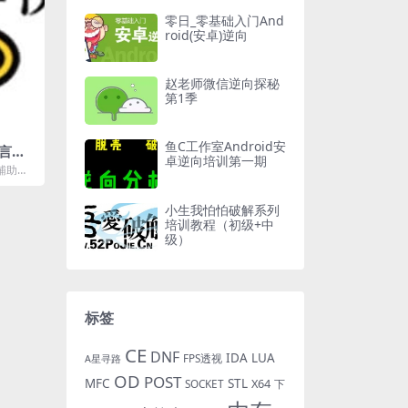
零日_零基础入门And
roid(安卓)逆向
赵老师微信逆向探秘
第1季
鱼C工作室Android安
言半
卓逆向培训第一期
辅助视
漠插件详
小生我怕怕破解系列
培训教程（初级+中
级）
标签
CE
DNF
IDA
LUA
FPS透视
A星寻路
OD
POST
MFC
STL
X64
SOCKET
下