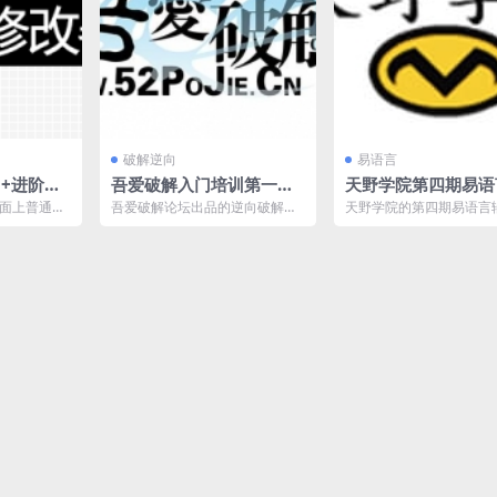
破解逆向
易语言
门+进阶
吾爱破解入门培训第一期
天野学院第四期易语
课程
内存辅助班
市面上普通的
吾爱破解论坛出品的逆向破解入
天野学院的第四期易语言
全面的讲解了
门培训第一期课程，对新手比较
频课程，易语言基础/大
.
友好。 课程目录 《吾爱...
解/游戏基址查找/CA...