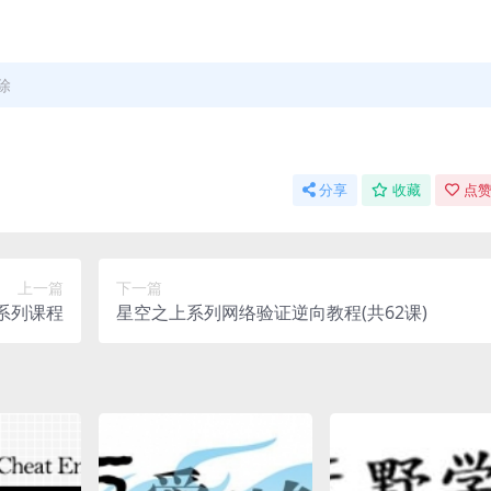
除
分享
收藏
点赞
上一篇
下一篇
程系列课程
星空之上系列网络验证逆向教程(共62课)