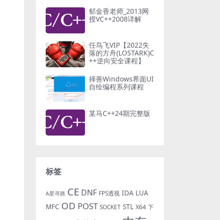
郁金香老师_2013网
授VC++2008详解
任鸟飞VIP【2022失
落的方舟(LOSTARK)C
++逆向安全课程】
择善Windows界面UI
自绘编程系列课程
某马C++24期完整版
标签
CE
DNF
IDA
LUA
FPS透视
A星寻路
OD
POST
MFC
STL
X64
SOCKET
下