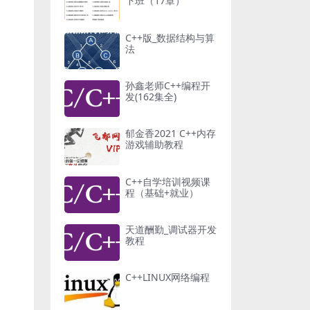
下班（17章）
C++版_数据结构与算
法
孙鑫老师C++编程开
发(162集全)
郁金香2021 C++内存
游戏辅助教程
C++自学培训视频课
程（基础+就业）
天道酬勤_调试器开发
教程
C++LINUX网络编程