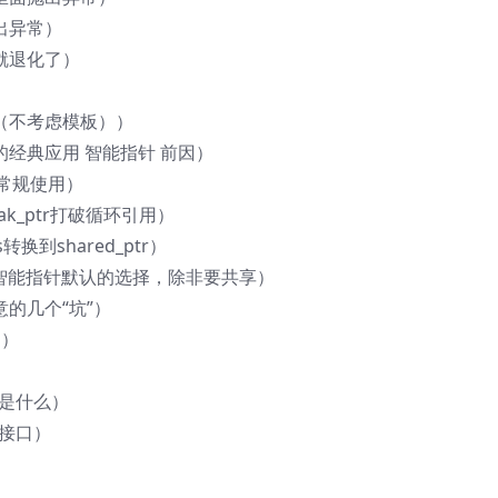
抛出异常）
构就退化了）
用（不考虑模板））
数的经典应用 智能指针 前因）
接口 常规使用）
weak_ptr打破循环引用）
is转换到shared_ptr）
tr 使用智能指针默认的选择，除非要共享）
意的几个“坑”）
绍）
的是什么）
用接口）
）